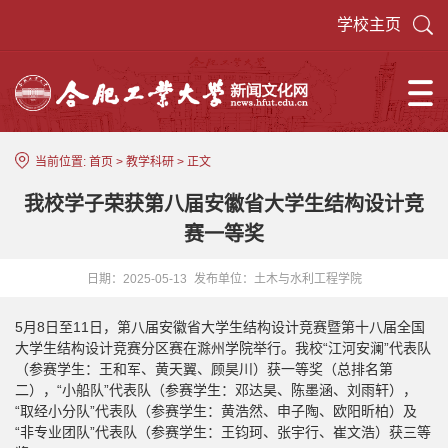
学校主页
当前位置:
首页
>
教学科研
> 正文
我校学子荣获第八届安徽省大学生结构设计竞
赛一等奖
日期：2025-05-13
发布单位：土木与水利工程学院
5月8日至11日，第八届安徽省大学生结构设计竞赛暨第十八届全国
大学生结构设计竞赛分区赛在滁州学院举行。我校“江河安澜”代表队
（参赛学生：王和军、黄天翼、顾昊川）获一等奖（总排名第
二），“小船队”代表队（参赛学生：邓达昊、陈墨涵、刘雨轩），
“取经小分队”代表队（参赛学生：黄浩然、申子陶、欧阳昕柏）及
“非专业团队”代表队（参赛学生：王钧珂、张宇行、崔文浩）获三等