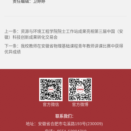
责任编辑：卫婷婷
上一条：
资源与环境工程学院院士工作站成果亮相第三届中国（安
徽）科技创新成果转化交易会
下一条：
我校教师在安徽省物理基础课程青年教师讲课比赛中获得
优异成绩
官方微信
官方微博
联系我们：
地址：安徽省合肥市屯溪路193号(230009)