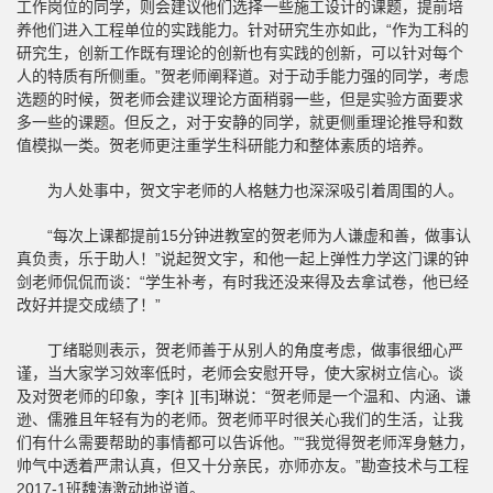
工作岗位的同学，则会建议他们选择一些施工设计的课题，提前培
养他们进入工程单位的实践能力。针对研究生亦如此，“作为工科的
研究生，创新工作既有理论的创新也有实践的创新，可以针对每个
人的特质有所侧重。”贺老师阐释道。对于动手能力强的同学，考虑
选题的时候，贺老师会建议理论方面稍弱一些，但是实验方面要求
多一些的课题。但反之，对于安静的同学，就更侧重理论推导和数
值模拟一类。贺老师更注重学生科研能力和整体素质的培养。
为人处事中，贺文宇老师的人格魅力也深深吸引着周围的人。
“每次上课都提前15分钟进教室的贺老师为人谦虚和善，做事认
真负责，乐于助人！”说起贺文宇，和他一起上弹性力学这门课的钟
剑老师侃侃而谈：“学生补考，有时我还没来得及去拿试卷，他已经
改好并提交成绩了！”
丁绪聪则表示，贺老师善于从别人的角度考虑，做事很细心严
谨，当大家学习效率低时，老师会安慰开导，使大家树立信心。谈
及对贺老师的印象，李[礻][韦]琳说：“贺老师是一个温和、内涵、谦
逊、儒雅且年轻有为的老师。贺老师平时很关心我们的生活，让我
们有什么需要帮助的事情都可以告诉他。”“我觉得贺老师浑身魅力，
帅气中透着严肃认真，但又十分亲民，亦师亦友。”勘查技术与工程
2017-1班魏涛激动地说道。