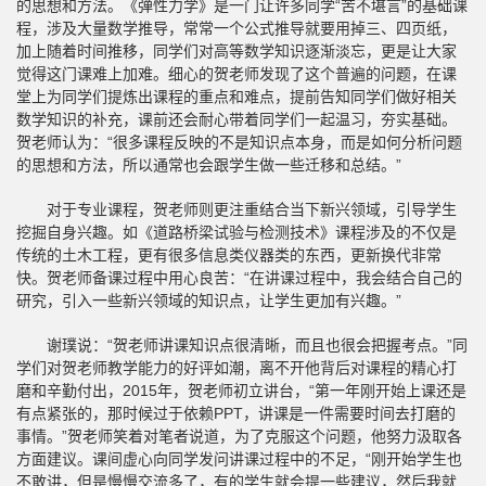
的思想和方法。《弹性力学》是一门让许多同学“苦不堪言”的基础课
程，涉及大量数学推导，常常一个公式推导就要用掉三、四页纸，
加上随着时间推移，同学们对高等数学知识逐渐淡忘，更是让大家
觉得这门课难上加难。细心的贺老师发现了这个普遍的问题，在课
堂上为同学们提炼出课程的重点和难点，提前告知同学们做好相关
数学知识的补充，课前还会耐心带着同学们一起温习，夯实基础。
贺老师认为：“很多课程反映的不是知识点本身，而是如何分析问题
的思想和方法，所以通常也会跟学生做一些迁移和总结。”
对于专业课程，贺老师则更注重结合当下新兴领域，引导学生
挖掘自身兴趣。如《道路桥梁试验与检测技术》课程涉及的不仅是
传统的土木工程，更有很多信息类仪器类的东西，更新换代非常
快。贺老师备课过程中用心良苦：“在讲课过程中，我会结合自己的
研究，引入一些新兴领域的知识点，让学生更加有兴趣。”
谢璞说：“贺老师讲课知识点很清晰，而且也很会把握考点。”同
学们对贺老师教学能力的好评如潮，离不开他背后对课程的精心打
磨和辛勤付出，2015年，贺老师初立讲台，“第一年刚开始上课还是
有点紧张的，那时候过于依赖PPT，讲课是一件需要时间去打磨的
事情。”贺老师笑着对笔者说道，为了克服这个问题，他努力汲取各
方面建议。课间虚心向同学发问讲课过程中的不足，“刚开始学生也
不敢讲，但是慢慢交流多了，有的学生就会提一些建议，然后我就