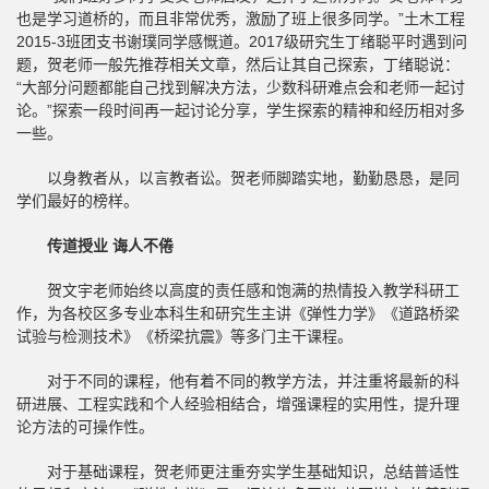
也是学习道桥的，而且非常优秀，激励了班上很多同学。”土木工程
2015-3班团支书谢璞同学感慨道。2017级研究生丁绪聪平时遇到问
题，贺老师一般先推荐相关文章，然后让其自己探索，丁绪聪说：
“大部分问题都能自己找到解决方法，少数科研难点会和老师一起讨
论。”探索一段时间再一起讨论分享，学生探索的精神和经历相对多
一些。
以身教者从，以言教者讼。贺老师脚踏实地，勤勤恳恳，是同
学们最好的榜样。
传道授业 诲人不倦
贺文宇老师始终以高度的责任感和饱满的热情投入教学科研工
作，为各校区多专业本科生和研究生主讲《弹性力学》《道路桥梁
试验与检测技术》《桥梁抗震》等多门主干课程。
对于不同的课程，他有着不同的教学方法，并注重将最新的科
研进展、工程实践和个人经验相结合，增强课程的实用性，提升理
论方法的可操作性。
对于基础课程，贺老师更注重夯实学生基础知识，总结普适性