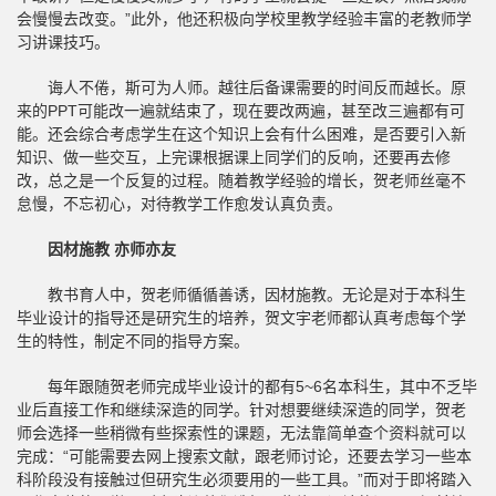
会慢慢去改变。”此外，他还积极向学校里教学经验丰富的老教师学
习讲课技巧。
诲人不倦，斯可为人师。越往后备课需要的时间反而越长。原
来的PPT可能改一遍就结束了，现在要改两遍，甚至改三遍都有可
能。还会综合考虑学生在这个知识上会有什么困难，是否要引入新
知识、做一些交互，上完课根据课上同学们的反响，还要再去修
改，总之是一个反复的过程。随着教学经验的增长，贺老师丝毫不
怠慢，不忘初心，对待教学工作愈发认真负责。
因材施教 亦师亦友
教书育人中，贺老师循循善诱，因材施教。无论是对于本科生
毕业设计的指导还是研究生的培养，贺文宇老师都认真考虑每个学
生的特性，制定不同的指导方案。
每年跟随贺老师完成毕业设计的都有5~6名本科生，其中不乏毕
业后直接工作和继续深造的同学。针对想要继续深造的同学，贺老
师会选择一些稍微有些探索性的课题，无法靠简单查个资料就可以
完成：“可能需要去网上搜索文献，跟老师讨论，还要去学习一些本
科阶段没有接触过但研究生必须要用的一些工具。”而对于即将踏入