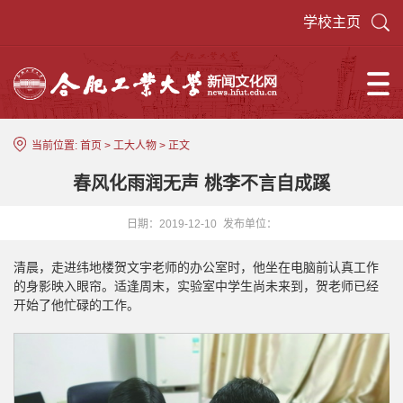
学校主页
当前位置:
首页
>
工大人物
> 正文
春风化雨润无声 桃李不言自成蹊
日期：2019-12-10
发布单位：
清晨，走进纬地楼贺文宇老师的办公室时，他坐在电脑前认真工作
的身影映入眼帘。适逢周末，实验室中学生尚未来到，贺老师已经
开始了他忙碌的工作。