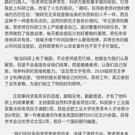
路的引路人。“任老师在培养学生、科研方面有着丰富的经验，引领
我走上科研之路，改变了人生的路径。” 期间，任伟新老师对他的教
诲仍历历在目：“做研究无非就是做出来的东西和别人不一样，而且
这种不一样是有优点的，这样的研究才是有价值的。”牢记恩师的教
诲，贺老师在科研工作上严格要求自己。面对繁重的科研任务，贺
老师做到了极度自律，每天都会提前计划好要做的事情，把任务安
排地井井有条。“我每天哪个时间段做什么都很规律，并将任务的截
止时间适当提前，这样即使有什么突发事件也不至于手忙脚乱。”
“每当科研上有了难题，不论老师是否忙碌，他都会为我们认真
解答。但是不会直接告诉我们结果，而是循循善诱，让我们自己探
索，培养科研的思维和能力。”谈及贺文宇老师，2018级研究生李
[礻][韦]琳说道，“他特别擅长管理自己的时间，高效工作，真正做到
了言传身教，为我们树立了特别好的榜样。”
正因秉持求真务实的态度，脚踏实地，勤勤恳恳，才有了他科
研上的硕果累累：主持国家自然科学基金项目2项，科技部十三五国
家重点研发项目子课题1项，获批合肥工业大学优秀青年人才培育计
划A项目，第一作者或通讯作者发表国际期刊SCI论文20余篇，获得
学术会议优秀论文奖2项，担任一个国际期刊编委。
“我们班好多同学受贺老师启发，选择了道桥方向。贺老师本身