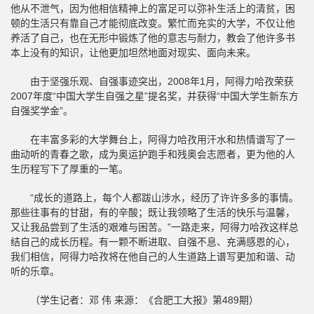
他从不泄气，因为他相信精神上的富足可以弥补生活上的清贫，困
顿的生活只有靠自己才能彻底改变。繁忙而充实的大学，不仅让他
养活了自己，也在无形中锻炼了他的意志与耐力，教会了他许多书
本上没有的知识，让他更加坦然地面对现实、面向未来。
由于坚强乐观、自强事迹突出，2008年1月，阿得力哈孜荣获
2007年度“中国大学生自强之星”提名奖，并获得“中国大学生新东方
自强奖学金”。
在丰富多彩的大学舞台上，阿得力哈孜用汗水和热情谱写了一
曲动听的青春之歌，成为奥运护跑手和残奥会志愿者，更为他的人
生历程写下了厚重的一笔。
“成长的道路上，每个人都跋山涉水，经历了许许多多的事情。
那些往事有的甘甜，有的辛酸；既让我领略了生活的快乐与温馨，
又让我品尝到了生活的艰难与困苦。”一路走来，阿得力哈孜这样总
结自己的成长历程。有一颗不断进取、自强不息、充满感恩的心，
我们相信，阿得力哈孜将在他自己的人生道路上谱写更加和谐、动
听的乐章。
（学生记者：邓 伟 来源：《合肥工大报》第489期）