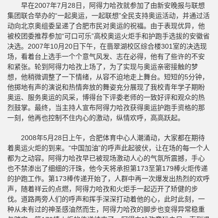
早在2007年7月28日，阿得力哈孜就参加了由新安晚报与联想
集团联合举办的“一起奥运，一起联想”全民支持奥运活动，并通过活
动向北京奥组委呈递了合肥市民对奥运的祝福。由于表现优异，他
被校团委推荐参加“可口可乐”高校奥运火炬手和护跑手选拔的安徽省
决选。2007年10月20日下午，在翡翠湖校区综合楼301室的决选现
场，看着台上选手一个个意气风发、志在必得，他有了些许的不安
和紧张。轮到阿得力哈孜上场了，为了实现与奥运亲密接触的梦
想，他稍微调整了一下情绪，从容不迫地走上舞台。短短的5分钟，
他掷地有声的演说和热情奔放的舞姿充分展现了我校青年学子期盼
奥运、服务奥运的风采，博得台下评委老师的一致好评和观众的热
烈鼓掌。最终，当主持人宣布阿得力哈孜获得奥运护跑手资格的那
一刻，他再也控制不住内心的激动，纵情欢呼，高高跃起。
2008年5月28日上午，合肥体育中心人潮涌动，大家都在期待
着奥运火炬的到来。“中国加油”的呼声此起彼伏，让在场的每一个人
都为之动容。阿得力哈孜早已被现场激动人心的气氛所震撼，手心
也不禁渗出了细细的汗珠，他今天将承担第173至第179棒火炬传递
的护跑工作。第173棒传递开始了，人群中再一次爆发出热烈的欢呼
声，随着祥云的点燃，阿得力哈孜和火炬手一起迈开了矫健的步
伐。道路两旁人们的呼声和挥手深深打动着他的心，此时此刻，一
种从未有过的神圣感油然而生，阿得力哈孜的脚步也变得异常稳重