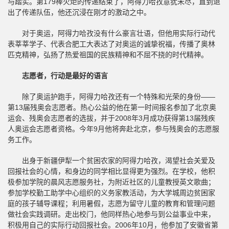
与踏实。第179棒火炬的传递结束了，阿得力哈孜意犹未尽，直到退
出了传递队伍，他还沉浸在刚才的激动之中。
对于奥运，阿得力哈孜没有什么豪言壮语，但他用实际行动代
表莘莘学子、代表合肥工大表达了对奥运的诚挚祝福，传播了奥林
匹克精神，弘扬了热爱祖国的民族精神和不屈不挠的时代精神。
志愿者，行动是最好的语言
除了奥运护跑手，阿得力哈孜还有一个特殊和光荣的身份——
第13届残奥会志愿者。热心公益的他在第一时间报名参加了北京奥
运会、残奥会志愿者的选拔，并于2008年3月成功获得第13届残疾
人奥运会志愿者资格。今年9月他将奔赴北京，参与残奥会的志愿服
务工作。
出身于新疆伊犁一个贫困农家的阿得力哈孜，渴望社会关爱及
回报社会的心情，和身边的同学相比显得更为强烈。在学校，他积
极参加学院的晨风志愿服务社，为附近社区的儿童教授英文歌曲；
参加学校勤工助学中心组织的义务家教活动，为大学城周边贫困家
庭的孩子辅导课程；利用暑假，志愿为留守儿童的教育和管理问题
做社会实践调研。走出校门，他同样热心地参与到公益事业中来，
积极用自己的实际行动回报社会。2006年10月，他参加了安徽省第