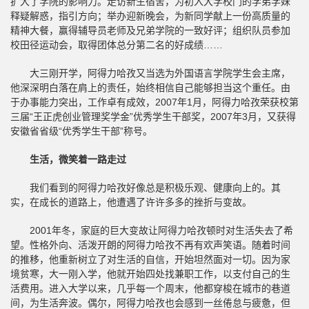
扩大了学院的影响力。走访新生宿舍，为初入大学校门的学弟学妹
释疑解惑，指引方向；举办迎新晚会，为新同学献上一份高质量的
精神大餐，赢得辅导员老师及兄弟学院的一致好评；组织队员参加
校田径运动会，取得团体总分第二名的好成绩……
大三刚开学，阿得力哈孜又当选为外国语言学院学生会主席，
他深深明白落在肩上的责任，始终相信自己能够担当这个重任。由
于办事能力突出，工作卓有成效，2007年1月，阿得力哈孜荣获校第
三届“王正虎创业管理奖学金”优秀学生干部奖，2007年3月，又获得
安徽省省级“优秀学生干部”称号。
生活，微笑着一路走过
我们看到的阿得力哈孜好像总是积极乐观、健康向上的。其
实，在成长的道路上，他遭遇了许许多多的挫折与变故。
2001年冬，家庭的巨大变故让阿得力哈孜顿时对生活失去了希
望。性格外向、活泼开朗的阿得力哈孜不再有欢声笑语。随着时间
的推移，他重新树立了对生活的自信，开始坦然面对一切。因为家
境贫寒，大一刚入学，他就开始四处找兼职工作，以支付自己的生
活费用。进入大学以来，几乎每一个周末，他都穿梭在城市的巷道
间，为生活奔波。偶尔，阿得力哈孜也会感到一丝倦怠与疲惫，但