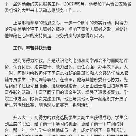
十一届运动会的志愿服务工作，2007年5月，他参加了共青团安徽省
委组织的大型书市活动志愿服务工作……
正是那颗拳拳的感恩之心，一步一个脚印的务实行动，阿得力
哈孜完美地诠释了志愿者的精神，唱响了青年志愿者之歌，最终让
他埋藏在心里的支持奥运、服务残奥的梦想得以实现。
工作，辛苦并快乐着
提到阿得力哈孜，凡是认识他的老师和同学都会不约而同地评
价：认真负责、踏实苦干、能力出色、责任心强、办事效率高。大
一时，阿得力哈孜担任了英语05-1班的副班长和人文经济学院05级
辅导员学生工作助理等职务。在班里，他与其他班委齐心协力，先
后组织了班级元旦晚会、班级春游踏青、大蜀山烈士陵园扫墓等丰
富多彩的活动，丰富了同学们的课余生活，增强了班级凝聚力。学
院工作方面，除负责党建工作，他还与其他同学一起组织并开展了
新生羽毛球比赛、羽毛球友谊赛等一系列活动。
升入大二，阿得力哈孜竞选院学生会副主席获得成功。学生会
副主席的职位，给了他一个学习的机会，更给了他一个广阔的舞
台。那一年，他与学生会其他成员一道，成功组织了一系列活动，