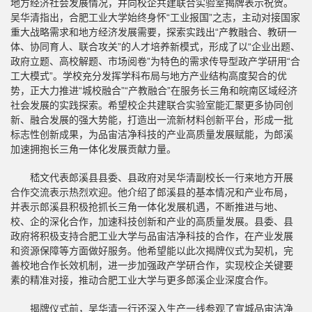
地方经济社会发展情况，并向校企共建联合实验室揭牌表示祝贺。
吴华清指出，合肥工业大学始终身怀“工业报国”之志，主动对接国家
重大战略需求和地方经济发展需要，探索实践出“产教融合、教研一
体、协同育人、联合攻关”的人才培养新模式，形成了以“企业出题、
政府立题、高校解题、市场阅卷”为特色的需求传导型政产学研用“合
工大模式”。学校充分发挥学科布局与地方产业结构高度契合的优
势，正大力推进“城校融合”“产教融合”在服务长三角和皖南区域经济
社会发展的实践探索。希望校企共建联合实验室能汇聚更多协同创
新、融合发展的强大势能，打造出一流新材料创新平台，形成一批
标志性创新成果，为品宙洁净科技的产业高质量发展赋能，为郎溪
加速拥抱长三角一体化发展贡献力量。
嵇文代表郎溪县县委、县政府对吴华清副校长一行来地方开展
合作交流表示热烈欢迎。他介绍了郎溪县的基本情况和产业布局，
并表示郎溪县积极抢抓长三角一体化发展机遇，不断推进与地、
校、企的深化合作，加速科技创新和产业的高质量发展。县委、县
政府将积极支持合肥工业大学与品宙洁净科技的合作，在产业发展
和资源保障等方面做好服务。他希望能以此次揭牌仪式为契机，完
善校地合作长效机制，进一步加强政产学研合作，实现校企关键要
素的精准对接，推动合肥工业大学与更多郎溪企业深度合作。
揭牌仪式前，吴华清一行还深入生产一线参观了宣城品宙洁净