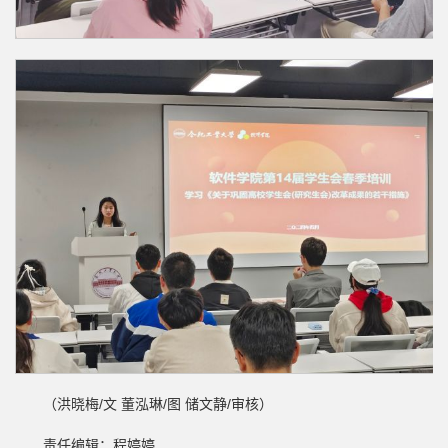
（洪晓梅/文 董泓琳/图 储文静/审核）
责任编辑：程婷婷