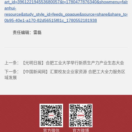
art_id=396122194553680057&t=1780477876340&showmenu=false
anhui-
resource&study_style_id=feeds_opaque&source=share&share_to=
0b95-40e1-a170-82d56515f81c_1780552181938
责任编辑：雷磊
上一条：
【光明日报】合肥工业大学举行新质生产力产业生态大会
下一条：
【中国新闻网】汇聚校友企业家资源 合肥工大全力服务区
域发展
官方微信
官方微博