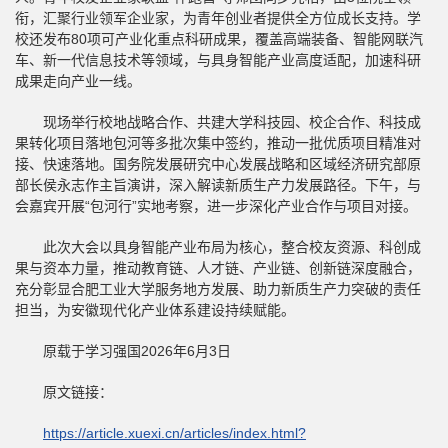
衔，汇聚行业领军企业家，为青年创业者提供全方位成长支持。学
校还发布80项可产业化重点科研成果，覆盖高端装备、智能网联汽
车、新一代信息技术等领域，与具身智能产业高度适配，加速科研
成果走向产业一线。
现场举行校地战略合作、共建大学科技园、校企合作、科技成
果转化项目落地包河等多批次集中签约，推动一批优质项目精准对
接、快速落地。国务院发展研究中心发展战略和区域经济研究部原
部长侯永志作主旨演讲，深入解读新质生产力发展路径。下午，与
会嘉宾开展“包河行”实地考察，进一步深化产业合作与项目对接。
此次大会以具身智能产业布局为核心，整合校友资源、科创成
果与资本力量，推动教育链、人才链、产业链、创新链深度融合，
充分彰显合肥工业大学服务地方发展、助力新质生产力突破的责任
担当，为安徽现代化产业体系建设持续赋能。
原载于学习强国2026年6月3日
原文链接：
https://article.xuexi.cn/articles/index.html?