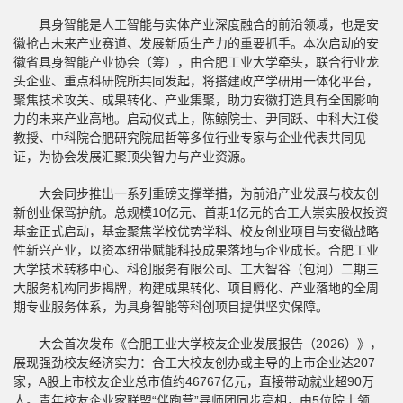
具身智能是人工智能与实体产业深度融合的前沿领域，也是安
徽抢占未来产业赛道、发展新质生产力的重要抓手。本次启动的安
徽省具身智能产业协会（筹），由合肥工业大学牵头，联合行业龙
头企业、重点科研院所共同发起，将搭建政产学研用一体化平台，
聚焦技术攻关、成果转化、产业集聚，助力安徽打造具有全国影响
力的未来产业高地。启动仪式上，陈鲸院士、尹同跃、中科大江俊
教授、中科院合肥研究院屈哲等多位行业专家与企业代表共同见
证，为协会发展汇聚顶尖智力与产业资源。
大会同步推出一系列重磅支撑举措，为前沿产业发展与校友创
新创业保驾护航。总规模10亿元、首期1亿元的合工大崇实股权投资
基金正式启动，基金聚焦学校优势学科、校友创业项目与安徽战略
性新兴产业，以资本纽带赋能科技成果落地与企业成长。合肥工业
大学技术转移中心、科创服务有限公司、工大智谷（包河）二期三
大服务机构同步揭牌，构建成果转化、项目孵化、产业落地的全周
期专业服务体系，为具身智能等科创项目提供坚实保障。
大会首次发布《合肥工业大学校友企业发展报告（2026）》，
展现强劲校友经济实力：合工大校友创办或主导的上市企业达207
家，A股上市校友企业总市值约46767亿元，直接带动就业超90万
人。青年校友企业家联盟“伴跑营”导师团同步亮相，由5位院士领