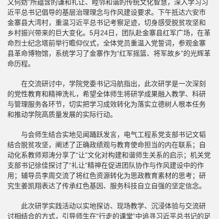
又何妨”所蕴含的谦和礼让、睦邻和谐的传统文化智慧，深入学习习
近平总书记倡导的基层治理理念与作风建设要求。下午抵达六安市
金寨县大湾村，重温习近平总书记考察足迹，切身感受脱贫攻坚和
乡村振兴带来的巨大变化。5月24日，团队赴金寨县红军广场，在革
命烈士纪念塔前举行瞻仰仪式，全体党员重温入党誓词，参观金寨
县革命博物馆，系统学习了金寨作为“红军摇篮、将军故乡”的光辉革
命历程。
在交流研讨中，学院党委书记冯航指出，此次研学是一次深刻
的党性教育和精神洗礼，希望全体师生将研学成果融入教学、科研
与管理服务各环节，切实把学习成效转化为落实立德树人根本任务
和推动学院高质量发展的实际行动。
与会师生结合实地见闻踊跃发言，电气工程系党支部书记文韬
结合脱贫攻坚，阐述了正确政绩观与教育使命担当的内在联系；自
动化系教师郑涛分享了“让”文化对构建和谐师生关系的启示；机关党
支部书记徐佳探讨了“礼让”精神在促进团队协作与作风建设中的作
用；辅导员李周交流了将红色资源转化为思政教育素材的思考；研
究生姜凯翔表达了传承红色基因、服务科技自立自强的坚定信念。
此次研学实践活动以实地探访、现场教学、沉浸体验与交流研
讨相结合的方式，引导师生在“行走的课堂”中追寻习近平总书记的足