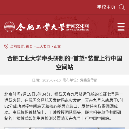
学校主页
当前位置:
首页
>
工大要闻
> 正文
合肥工业大学牵头研制的“首望”装置上行中国
空间站
日期：2025-07-16
发布单位：党委宣传部
北京时间7月15日5时34分，搭载天舟九号货运飞船的长征七号遥十
运载火箭，在我国文昌航天发射场点火发射，天舟九号入轨后于8时
52分成功对接空间站天和核心舱后向端口，发射任务取得圆满成
功。由我校杨善林院士、丁帅教授团队牵头，联合相关单位共同研
制的非接触式智能生理检测装置随天舟九号上行中国空间站。