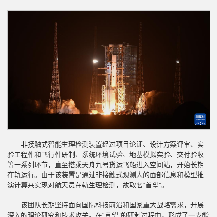
非接触式智能生理检测装置经过项目论证、设计方案评审、实
验工程件和飞行件研制、系统环境试验、地基模拟实验、交付验收
等一系列环节，直至搭乘天舟九号货运飞船进入空间站，开始长期
在轨运行。由于该装置是通过非接触式观测人的面部信息和模型推
演计算来实现对航天员在轨生理检测，故取名“首望”。
该团队长期坚持面向国际科技前沿和国家重大战略需求，开展
深入的理论研究和技术攻关。在“首望”的研制过程中，形成了一支能