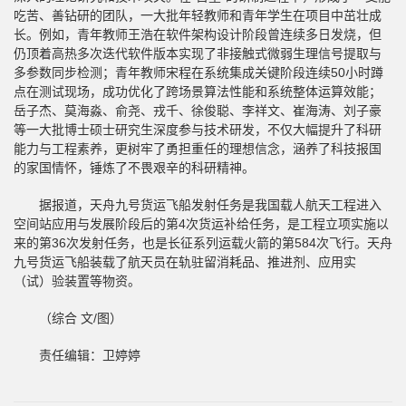
吃苦、善钻研的团队，一大批年轻教师和青年学生在项目中茁壮成
长。例如，青年教师王浩在软件架构设计阶段曾连续多日发烧，但
仍顶着高热多次迭代软件版本实现了非接触式微弱生理信号提取与
多参数同步检测；青年教师宋程在系统集成关键阶段连续50小时蹲
点在测试现场，成功优化了跨场景算法性能和系统整体运算效能；
岳子杰、莫海淼、俞尧、戎千、徐俊聪、李祥文、崔海涛、刘子豪
等一大批博士硕士研究生深度参与技术研发，不仅大幅提升了科研
能力与工程素养，更树牢了勇担重任的理想信念，涵养了科技报国
的家国情怀，锤炼了不畏艰辛的科研精神。
据报道，天舟九号货运飞船发射任务是我国载人航天工程进入
空间站应用与发展阶段后的第4次货运补给任务，是工程立项实施以
来的第36次发射任务，也是长征系列运载火箭的第584次飞行。天舟
九号货运飞船装载了航天员在轨驻留消耗品、推进剂、应用实
（试）验装置等物资。
（综合 文/图）
责任编辑：卫婷婷