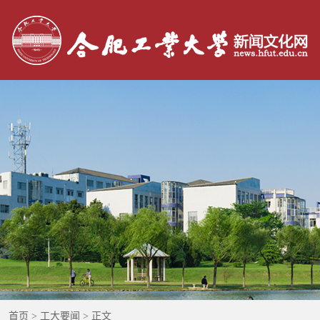
：
首页
>
工大要闻
> 正文