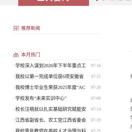
推荐新闻
本月热门
学校深入谋划2026年下半年重点工
07-16
·
我校以第一完成单位获6项安徽省
07-21
·
我校博士毕业生荣获2025年度“AC
07-20
·
学校发布“未来实训中心”
07-09
·
校长汪萌就以扎实基础研究赋能安
07-14
·
江西省副省长、农工党江西省委会
07-19
·
我校青年教师在高校人才治理与科
07-25
·