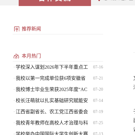
推荐新闻
本月热门
学校深入谋划2026年下半年重点工
07-16
·
我校以第一完成单位获6项安徽省
07-21
·
我校博士毕业生荣获2025年度“AC
07-20
·
校长汪萌就以扎实基础研究赋能安
07-14
·
江西省副省长、农工党江西省委会
07-19
·
我校青年教师在高校人才治理与科
07-25
·
学校举办中国国际大学生创新大赛
07-13
·