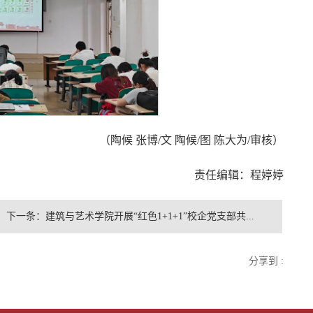
（陶候 张博/文 陶候/图 陈大为/审核）
责任编辑：程婷婷
下一条：
建筑与艺术学院开展“红色1+1+1”校企党支部共...
分享到 :