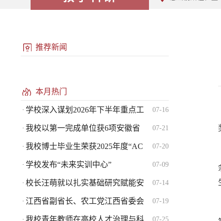
推荐新闻
本月热门
学校深入谋划2026年下半年重点工
07-16
·
我校以第一完成单位获6项安徽省
07-21
·
我校博士毕业生荣获2025年度“AC
07-20
·
学校发布“未来实训中心”
07-09
·
校长汪萌就以扎实基础研究赋能安
07-14
·
江西省副省长、农工党江西省委会
07-19
·
我校青年教师在高校人才治理与科
07-25
·