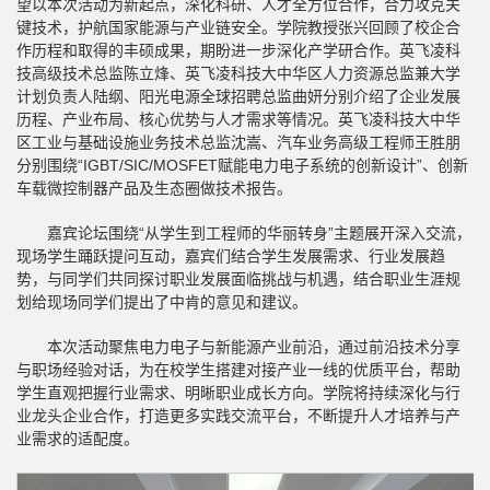
望以本次活动为新起点，深化科研、人才全方位合作，合力攻克关
键技术，护航国家能源与产业链安全。学院教授张兴回顾了校企合
作历程和取得的丰硕成果，期盼进一步深化产学研合作。英飞凌科
技高级技术总监陈立烽、英飞凌科技大中华区人力资源总监兼大学
计划负责人陆纲、阳光电源全球招聘总监曲妍分别介绍了企业发展
历程、产业布局、核心优势与人才需求等情况。英飞凌科技大中华
区工业与基础设施业务技术总监沈嵩、汽车业务高级工程师王胜朋
分别围绕“IGBT/SIC/MOSFET赋能电力电子系统的创新设计”、创新
车载微控制器产品及生态圈做技术报告。
嘉宾论坛围绕“从学生到工程师的华丽转身”主题展开深入交流，
现场学生踊跃提问互动，嘉宾们结合学生发展需求、行业发展趋
势，与同学们共同探讨职业发展面临挑战与机遇，结合职业生涯规
划给现场同学们提出了中肯的意见和建议。
本次活动聚焦电力电子与新能源产业前沿，通过前沿技术分享
与职场经验对话，为在校学生搭建对接产业一线的优质平台，帮助
学生直观把握行业需求、明晰职业成长方向。学院将持续深化与行
业龙头企业合作，打造更多实践交流平台，不断提升人才培养与产
业需求的适配度。