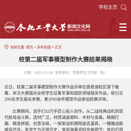
学校主页
当前位置:
首页
>
多彩校园
> 正文
校第二届军事模型制作大赛结果揭晓
日期：2025-01-08
发布单位：党委学生工作部（处）
近日，校第二届军事模型制作大赛作品评审在翡翠湖校区落下帷
幕，本次大赛面向全校学生征集军事和国防领域相关作品，吸引近
200名学生报名参赛，累计60余件模型作品参加校赛评审。
比赛期间，选手们以巧手匠心投入创作。从二战经典战机到现
代航母战斗群，选材广泛，材质涵盖塑料、木材与金属。精细打
磨、精准拼接、创意涂装，一架架战机翱翔姿态逼真，一艘艘战舰
威风尽显。有学生为还原历史，查阅海量资料完善细节；有的巧用