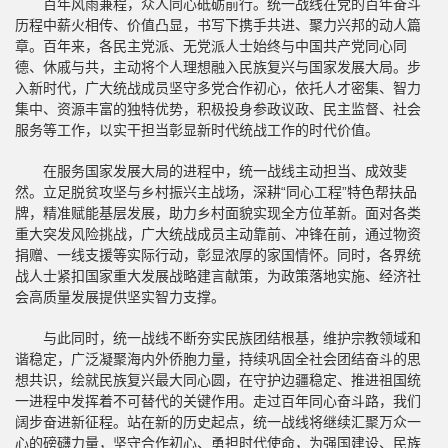
百年风雨兼程，众人同心砥砺前行。统一战线在党的百年奋斗
历程中薪火相传、价值凸显，书写下携手共进、聚力兴邦的动人篇
章。百年来，各民主党派、无党派人士始终与中国共产党同心同
德、休戚与共，主动将个人理想融入民族复兴与国家发展大局。步
入新时代，广大统战成员坚守多党合作初心，依托人才密集、智力
集中、资源丰富的独特优势，积极投身参政议政、民主监督、社会
服务等工作，以实干担当彰显新时代统战工作的时代价值。
在服务国家发展大局的进程中，统一战线主动担当、成效斐
然。立足脱贫攻坚与乡村振兴主战场，深耕“同心工程”特色帮扶品
牌，精准赋能基层发展，助力乡村面貌实现全方位革新。面对各类
重大突发风险挑战，广大统战成员主动靠前、冲锋在前，通过物资
捐赠、一线支援等实际行动，彰显浓厚的家国情怀。同时，各界统
战人士紧扣国家重大发展战略建言献策，为政策落地实施、经济社
会高质量发展提供坚实智力支撑。
与此同时，统一战线不断夯实民族团结根基，维护宗教领域和
谐稳定，广泛凝聚海内外侨胞力量，持续巩固全社会团结奋斗的思
想共识，绘就民族复兴最大同心圆，在守护边疆稳定、推进祖国统
一进程中发挥着不可替代的关键作用。走过百年同心奋斗路，我们
阔步奋进新征程。站在新的历史起点，统一战线将继续汇聚万众一
心的磅礴力量，坚守合作初心、勇担时代使命，为强国建设、民族