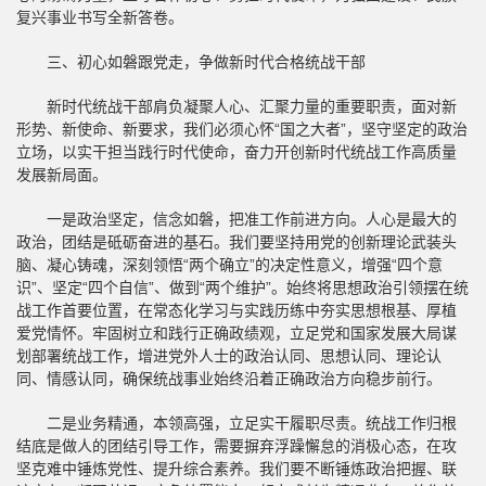
复兴事业书写全新答卷。
三、初心如磐跟党走，争做新时代合格统战干部
新时代统战干部肩负凝聚人心、汇聚力量的重要职责，面对新
形势、新使命、新要求，我们必须心怀“国之大者”，坚守坚定的政治
立场，以实干担当践行时代使命，奋力开创新时代统战工作高质量
发展新局面。
一是政治坚定，信念如磐，把准工作前进方向。人心是最大的
政治，团结是砥砺奋进的基石。我们要坚持用党的创新理论武装头
脑、凝心铸魂，深刻领悟“两个确立”的决定性意义，增强“四个意
识”、坚定“四个自信”、做到“两个维护”。始终将思想政治引领摆在统
战工作首要位置，在常态化学习与实践历练中夯实思想根基、厚植
爱党情怀。牢固树立和践行正确政绩观，立足党和国家发展大局谋
划部署统战工作，增进党外人士的政治认同、思想认同、理论认
同、情感认同，确保统战事业始终沿着正确政治方向稳步前行。
二是业务精通，本领高强，立足实干履职尽责。统战工作归根
结底是做人的团结引导工作，需要摒弃浮躁懈怠的消极心态，在攻
坚克难中锤炼党性、提升综合素养。我们要不断锤炼政治把握、联