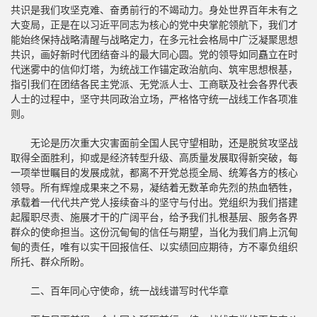
共识是我们攻坚克难、奋勇前行的不竭动力。身处世界百年未有之
大变局，正是在以习近平同志为核心的党中央掌舵领航下，我们才
能始终保持战略清醒与战略定力，在多元社会格局中广泛凝聚思想
共识，画好新时代团结奋斗的最大同心圆。党的领导如同矗立在时
代迷雾中的信仰灯塔，为统战工作锚定政治航向、筑牢思想根基，
指引我们在团结各民主党派、无党派人士、工商联及社会各界代表
人士的过程中，坚守共同政治立场，严格恪守统一战线工作各项准
则。
无论是历次重大灾害面前全国人民守望相助，还是脱贫攻坚战
取得全面胜利，抑或是经济转型升级、高质量发展取得新突破，每
一项举世瞩目的发展成就，都离不开党总揽全局、统筹各方的核心
领导。所有辉煌成果来之不易，凝结着无数革命先烈的热血牺牲，
承载着一代代共产党人接续奋斗的坚守与付出。党组织为我们搭建
起履职尽责、施展才干的广阔平台，给予我们扎根基层、服务各界
群众的使命担当。这份沉甸甸的信任与期望，当化为我们肩上沉甸
甸的责任，唯有以实干回报信任、以实绩回应期待，方不辜负组织
所托、群众所盼。
二、百年同心守使命，统一战线谱写时代华章