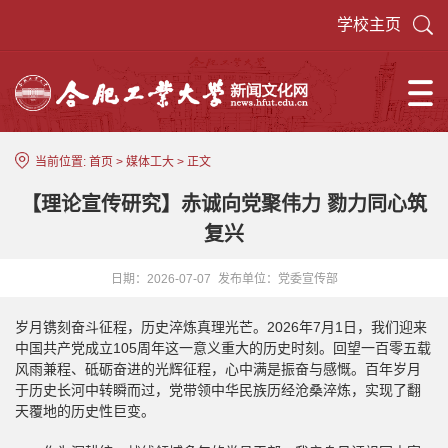
学校主页
当前位置:
首页
>
媒体工大
> 正文
【理论宣传研究】赤诚向党聚伟力 勠力同心筑
复兴
日期：2026-07-07
发布单位：党委宣传部
岁月镌刻奋斗征程，历史淬炼真理光芒。2026年7月1日，我们迎来
中国共产党成立105周年这一意义重大的历史时刻。回望一百零五载
风雨兼程、砥砺奋进的光辉征程，心中满是振奋与感慨。百年岁月
于历史长河中转瞬而过，党带领中华民族历经沧桑淬炼，实现了翻
天覆地的历史性巨变。