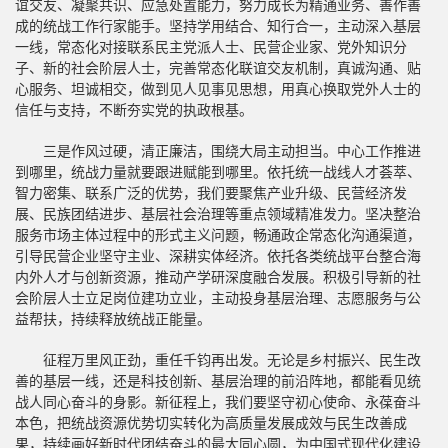
谊交友、凝聚共识、应急处置能力，努力成长为精通业务、善作善
成的统战工作行家能手。坚持学用结合、知行合一，主动深入基层
一线，常态化对接联系民主党派人士、民营企业家、党外知识分
子、新的社会阶层人士，完善常态化联谊交友机制，真诚沟通、贴
心服务、坦诚相交，做到见人见事见思想，用真心换取党外人士的
信任与支持，不断夯实党的执政根基。
三是作风过硬，清正廉洁，围绕大局主动担当。中心工作推进
到哪里，统战力量就要跟进赋能到哪里。依托统一战线人才荟萃、
智力密集、联系广泛的优势，我们要聚焦产业升级、民营经济发
展、民族团结进步、基层社会治理等重点领域精准发力。坚决整治
服务市场主体过程中的形式主义问题，畅通政企常态化沟通渠道，
引导民营企业坚守主业、深耕实体经济。依托各类统战平台整合海
内外人才与创新资源，推动产学研深度融合发展。积极引导新的社
会阶层人士立足岗位建功立业，主动投身基层治理、志愿服务与公
益帮扶，持续释放统战正能量。
征程万里风正劲，重任千钧再出发。无论是乡村振兴、民生改
善的基层一线，还是科技创新、基层治理的前沿阵地，都能看见统
战人同心奋斗的身影。新征程上，我们要坚守初心使命、永葆奋斗
本色，把统战资源优势切实转化为高质量发展成效与民生改善成
果，持续画好新时代团结奋斗的最大同心圆，为中国式现代化建设