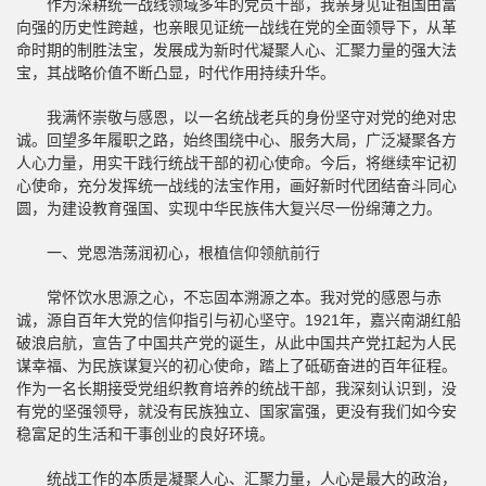
作为深耕统一战线领域多年的党员干部，我亲身见证祖国由富
向强的历史性跨越，也亲眼见证统一战线在党的全面领导下，从革
命时期的制胜法宝，发展成为新时代凝聚人心、汇聚力量的强大法
宝，其战略价值不断凸显，时代作用持续升华。
我满怀崇敬与感恩，以一名统战老兵的身份坚守对党的绝对忠
诚。回望多年履职之路，始终围绕中心、服务大局，广泛凝聚各方
人心力量，用实干践行统战干部的初心使命。今后，将继续牢记初
心使命，充分发挥统一战线的法宝作用，画好新时代团结奋斗同心
圆，为建设教育强国、实现中华民族伟大复兴尽一份绵薄之力。
一、党恩浩荡润初心，根植信仰领航前行
常怀饮水思源之心，不忘固本溯源之本。我对党的感恩与赤
诚，源自百年大党的信仰指引与初心坚守。1921年，嘉兴南湖红船
破浪启航，宣告了中国共产党的诞生，从此中国共产党扛起为人民
谋幸福、为民族谋复兴的初心使命，踏上了砥砺奋进的百年征程。
作为一名长期接受党组织教育培养的统战干部，我深刻认识到，没
有党的坚强领导，就没有民族独立、国家富强，更没有我们如今安
稳富足的生活和干事创业的良好环境。
统战工作的本质是凝聚人心、汇聚力量，人心是最大的政治，