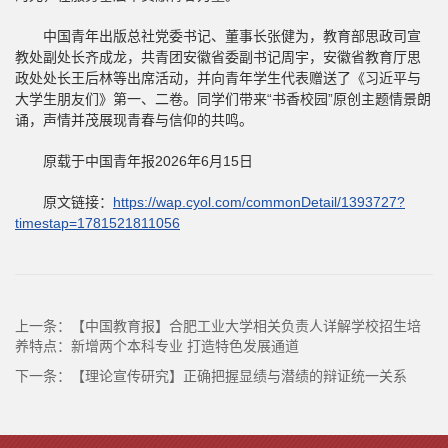
中国青年出版总社党委书记、董事长张健为，教育部思政司宣
教处副处长齐成龙，共青团安徽省委副书记周宇，安徽省教育厅思
政处处长王后林等出席活动，并向青年学生代表赠送了《习近平与
大学生朋友们》第一、二卷。同学们带来“书香校园”原创主题情景朗
诵，声情并茂展现青春与信仰的共鸣。
原载于中国青年报2026年6月15日
原文链接：
https://wap.cyol.com/commonDetail/1393727?
timestap=1781521811056
上一条：
【中国教育报】合肥工业大学相关负责人详解学校招生培
养特点：新增两个本科专业 打造特色发展通道
下一条：
【理论宣传研究】正确把握显绩与潜绩的辩证统一关系