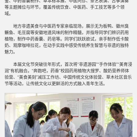
鉴、中药香囊制作、草本标本展、中医问诊、茶艺表演、古筝演奏
等主题摊位与环节，覆盖传统饮食、中医药、手工技艺等多个领
域。
地方非遗美食与中医药专家亲临现场，展示无为板鸭、徽州臭
鳜鱼、毛豆腐等安徽地道风味的制作精髓，并指导同学们辨识药用
植物，制作中药香囊、药皂等。同学们跃跃欲试，亲手制作低卡酸
奶、观摩咖啡拉花，在动手实践中感受传统养生智慧与非遗的独特
魅力。
本届文化节突破往年形式，首次将“非遗游园”“手作体验”“美育浸
润”有机融合。“奔跑吧，药香”校园药用植物大搜罗、酸奶营养师体
验营、“美食美刻”减压工作坊、中国传统文化体验营、草木社区音乐
节等活动，让传统文化以更鲜活的方式融入青年生活。