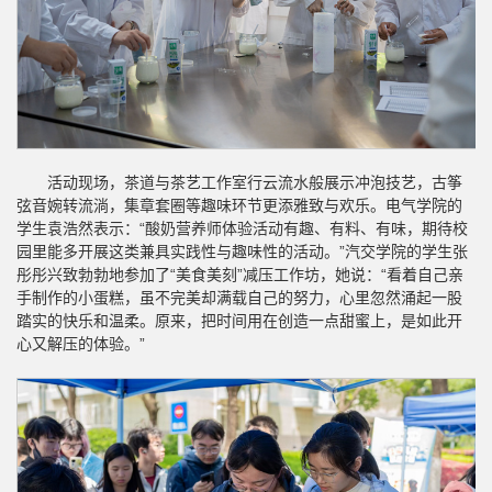
活动现场，茶道与茶艺工作室行云流水般展示冲泡技艺，古筝
弦音婉转流淌，集章套圈等趣味环节更添雅致与欢乐。电气学院的
学生袁浩然表示：“酸奶营养师体验活动有趣、有料、有味，期待校
园里能多开展这类兼具实践性与趣味性的活动。”汽交学院的学生张
彤彤兴致勃勃地参加了“美食美刻”减压工作坊，她说：“看着自己亲
手制作的小蛋糕，虽不完美却满载自己的努力，心里忽然涌起一股
踏实的快乐和温柔。原来，把时间用在创造一点甜蜜上，是如此开
心又解压的体验。”