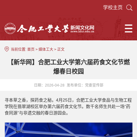
学校主页
当前位置:
首页
>
媒体工大
> 正文
【新华网】合肥工业大学第六届药食文化节燃
爆春日校园
日期：2026-04-28
发布单位：党委宣传部
寻本草之香，探药食之秘。4月25日，合肥工业大学食品与生物工程
学院在翡翠湖校区举办第六届药食文化节。数千名师生共赴一场“药
食同源”与非遗交融的春日游园会。