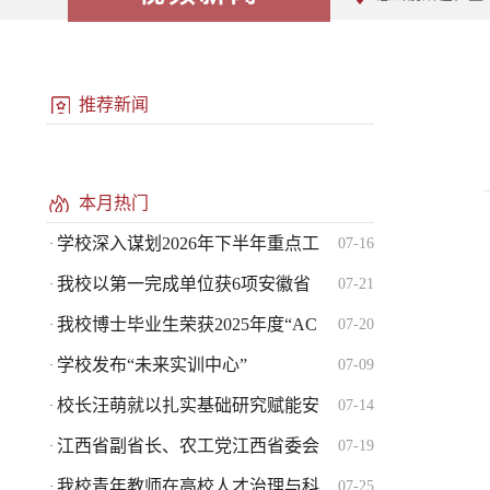
推荐新闻
本月热门
学校深入谋划2026年下半年重点工
07-16
·
我校以第一完成单位获6项安徽省
07-21
·
我校博士毕业生荣获2025年度“AC
07-20
·
学校发布“未来实训中心”
07-09
·
校长汪萌就以扎实基础研究赋能安
07-14
·
江西省副省长、农工党江西省委会
07-19
·
我校青年教师在高校人才治理与科
07-25
·