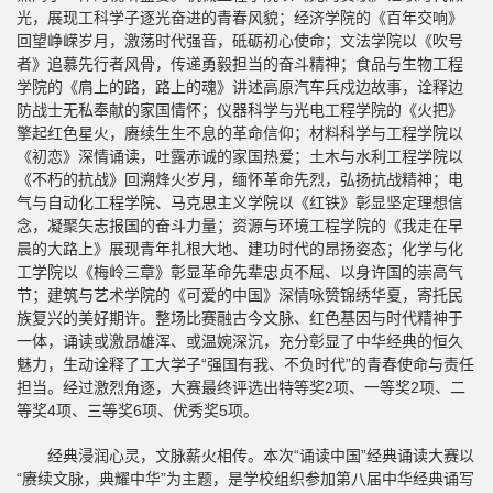
光，展现工科学子逐光奋进的青春风貌；经济学院的《百年交响》
回望峥嵘岁月，激荡时代强音，砥砺初心使命；文法学院以《吹号
者》追慕先行者风骨，传递勇毅担当的奋斗精神；食品与生物工程
学院的《肩上的路，路上的魂》讲述高原汽车兵戍边故事，诠释边
防战士无私奉献的家国情怀；仪器科学与光电工程学院的《火把》
擎起红色星火，赓续生生不息的革命信仰；材料科学与工程学院以
《初恋》深情诵读，吐露赤诚的家国热爱；土木与水利工程学院以
《不朽的抗战》回溯烽火岁月，缅怀革命先烈，弘扬抗战精神；电
气与自动化工程学院、马克思主义学院以《红铁》彰显坚定理想信
念，凝聚矢志报国的奋斗力量；资源与环境工程学院的《我走在早
晨的大路上》展现青年扎根大地、建功时代的昂扬姿态；化学与化
工学院以《梅岭三章》彰显革命先辈忠贞不屈、以身许国的崇高气
节；建筑与艺术学院的《可爱的中国》深情咏赞锦绣华夏，寄托民
族复兴的美好期许。整场比赛融古今文脉、红色基因与时代精神于
一体，诵读或激昂雄浑、或温婉深沉，充分彰显了中华经典的恒久
魅力，生动诠释了工大学子“强国有我、不负时代”的青春使命与责任
担当。经过激烈角逐，大赛最终评选出特等奖2项、一等奖2项、二
等奖4项、三等奖6项、优秀奖5项。
经典浸润心灵，文脉薪火相传。本次“诵读中国”经典诵读大赛以
“赓续文脉，典耀中华”为主题，是学校组织参加第八届中华经典诵写