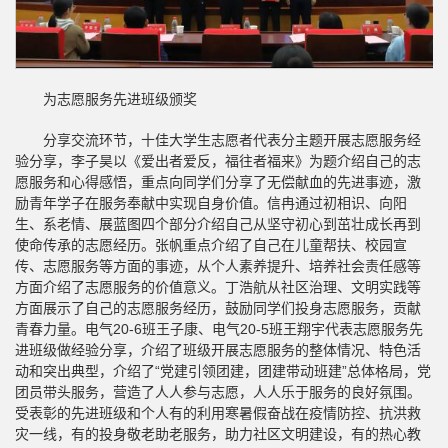
为志愿服务先进班级颁奖
分享交流环节，十佳大学生志愿者代表分主题开展志愿服务经
验分享，李子昊以《爱出者爱反，福往者福来》为题介绍自己的志
愿服务和心得感悟，重点向同学们分享了无偿献血的先进事迹，激
励青年学子在服务奉献中实现自身价值。信冉通过初相识、向阳
生、系老情、展蓝图四个部分介绍自己从坚守初心到茁壮成长再到
使命传承的志愿经历。张帆重点介绍了自己在儿童帮扶、校园宣
传、志愿服务等方面的事迹，从个人素养提升、培养社会责任感等
方面介绍了志愿服务的价值意义。丁浩航从社区治理、文明实践等
方面展示了自己的志愿服务经历，鼓励同学们投身志愿服务，贡献
青春力量。电气20-6班王子康、电气20-5班王翔宇代表志愿服务先
进班级做经验分享，介绍了班级开展志愿服务的整体情况、特色活
动和突出典型，介绍了“党建引领团建，团建带动班建”总体格局，党
团员带头服务，营造了人人参与志愿，人人乐于服务的良好氛围。
受表彰的先进班级和个人有的利用寒暑假奋战在疫情防控、抗洪救
灾一线，有的投身敬老助老服务，助力社区文明建设，有的热心教