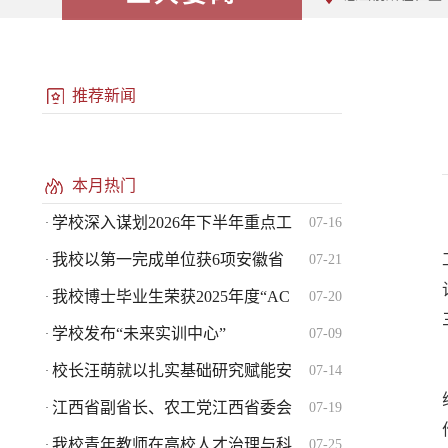
推荐新闻
本月热门
学校深入谋划2026年下半年重点工
07-16
·
我校以第一完成单位获6项安徽省
07-21
·
我校博士毕业生荣获2025年度“AC
07-20
·
学校发布“未来实训中心”
07-09
·
校长汪萌就以扎实基础研究赋能安
07-14
·
江西省副省长、农工党江西省委会
07-19
·
我校青年教师在高校人才治理与科
07-25
·