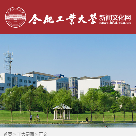
：
首页
>
工大要闻
> 正文