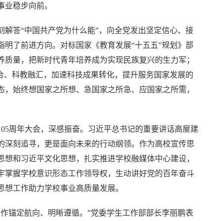
事业稳步向前。
刻解答“中国共产党为什么能”，向全党发出坚定信心、接
指明了前进方向。对标国家《教育发展“十五五”规划》部
养质量，把新时代青年培养成为实现民族复兴的生力军；
融合、科教融汇，加速科技成果转化，提升服务国家发展的
态，始终想国家之所想、急国家之所急、应国家之所需，
05周年大会，深感振奋。习近平总书记的重要讲话高屋建
的深刻追寻，更是面向未来的行动纲领。作为高校宣传思
思想和习近平文化思想，扎实推进学校融媒体中心建设，
牢掌握学校意识形态工作领导权，生动讲好党的百年奋斗
思想工作助力学校事业高质量发展。
工作锚定航向、明晰遵循。”党委学生工作部部长李丽鹏表