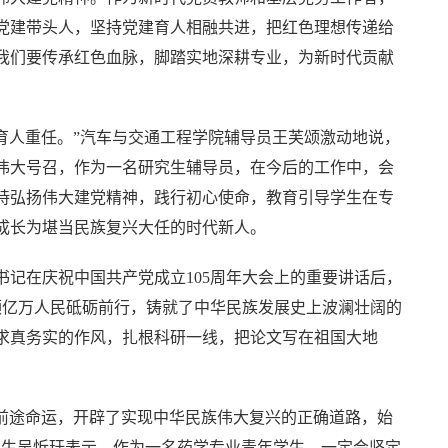
党建带头人，坚持党建育人相融共进，把红色理想传递给
我们要传承红色血脉，脚踏实地深耕专业，为新时代贡献
知育人重任。”汽车与交通工程学院辅导员王芙颂激动地说，
伟大号召，作为一名研究生辅导员，在今后的工作中，会
持弘扬伟大建党精神，践行初心使命，教育引导学生在专
成长为堪当民族复兴大任的时代新人。
书记在庆祝中国共产党成立105周年大会上的重要讲话后，
领亿万人民砥砺前行，铸就了中华民族发展史上波澜壮阔的
求真务实的作风，扎根科研一线，把论文写在祖国大地
的前途命运，开辟了实现中华民族伟大复兴的正确道路，始
本科生吴忻玗表示，作为一名药学专业青年学生，一定会坚定