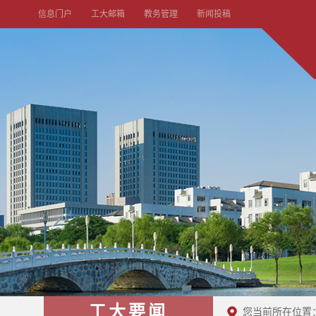
信息门户
工大邮箱
教务管理
新闻投稿
工大要闻
您当前所在位置