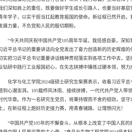
我们深知肩上的重任，既要做好学生成长引路人，也要当好基层
青年学子，以实干担当扛起教育报国的使命。新征程已然开启，
发展力量，不负党和人民的殷切期盼。
“今天共同庆祝中国共产党105周年华诞，我倍感自豪，深
习近平总书记的重要讲话向全党发出了奋力创造新的历史辉煌的
切实把习近平总书记重要讲话精神贯彻落实到各项工作中去，坚
业钻研中践行工业报国初心，在矢志拼搏中锤炼过硬本领，努力
化学与化工学院2024级硕士研究生柴赛表示，收看习近平总
感到心潮澎湃。105载栉风沐雨、接续拼搏，一代代共产党人带
时代华章。作为一名研究生党员，将秉持锲而不舍的韧劲，坚守
上，在新征程上跑好历史接力赛，用青春铺路、让理想闪光！
“中国共产党105年的不懈奋斗，从根本上改变了中国人民
终是中国人民最可靠的主心骨。”食品与生物工程学院2024级