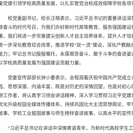
量党建引领学校高质量发展，以扎实管党治校成效保障学校各项
校党委副书记、校长汪萌表示，习近平总书记的重要讲话深
续奋斗的时代号召，为我们办好新时代高等教育、服务强国建设
署，我们将进一步完善拔尖创新人才自主培养体系，提升人才培
进一步深化教育综合改革，推进学校“双一流”建设，深化产教
能力；牢记总书记殷殷嘱托，永葆艰苦奋斗、敢于斗争的奋进姿
以学校高质量发展为强国建设贡献力量。
党委宣传部部长钟小要表示，全程观看庆祝中国共产党成立1
瓴、思想深邃、内涵丰富，既是对历史的深情回望，也是对初心
想工作者，将认真学习领会讲话精神，深入学习贯彻习近平党建
优化升级校园全媒体传播体系，持续巩固壮大主流思想舆论，牢
故事、学校工业报国故事与师生榜样奋进故事，以高水平的宣传
“习近平总书记在讲话中深情寄语青年，为新时代高校学生